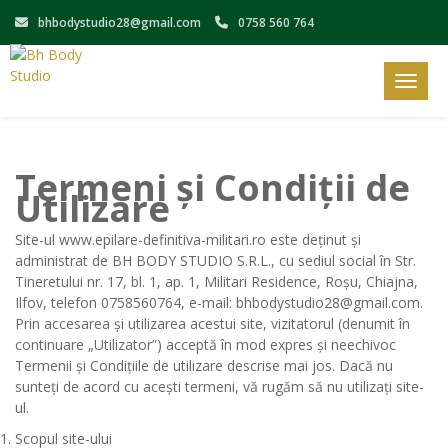
bhbodystudio28@gmail.com
0758 560 764
Toggle
Termeni și Condiții de
Utilizare
Site-ul www.epilare-definitiva-militari.ro este deținut și
administrat de BH BODY STUDIO S.R.L., cu sediul social în Str.
Tineretului nr. 17, bl. 1, ap. 1, Militari Residence, Roșu, Chiajna,
Ilfov, telefon 0758560764, e-mail: bhbodystudio28@gmail.com.
Prin accesarea și utilizarea acestui site, vizitatorul (denumit în
continuare „Utilizator”) acceptă în mod expres și neechivoc
Termenii și Condițiile de utilizare descrise mai jos. Dacă nu
sunteți de acord cu acești termeni, vă rugăm să nu utilizați site-
ul.
Scopul site-ului