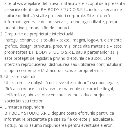
Site-ul www.epilare-definitiva-militari.ro are scopul de a prezenta
serviciile oferite de BH BODY STUDIO S.R.L., inclusiv servicii de
epilare definitivă și alte proceduri corporale. Site-ul oferă
informații generale despre servicii, tehnologii utilizate, prețuri
orientative și modalități de contact.
Drepturile de proprietate intelectuală
Întregul conținut al site-ului – texte, imagini, logo-uri, elemente
grafice, design, structură, precum și orice alte materiale – este
proprietatea BH BODY STUDIO S.R.L. sau a partenerilor săi și
este protejat de legislația privind drepturile de autor. Este
interzisă reproducerea, distribuirea sau utilizarea conținutului în
scopuri comerciale fără acordul scris al proprietarului.
Utilizarea site-ului
Utilizatorul se obligă să utilizeze site-ul doar în scopuri legale,
fără a introduce sau transmite materiale cu caracter ilegal,
defăimător, abuziv, obscen sau care pot aduce prejudicii
societății sau terților.
Limitarea răspunderii
BH BODY STUDIO S.R.L. depune toate eforturile pentru ca
informațiile prezentate pe site să fie corecte și actualizate.
Totuși, nu își asumă răspunderea pentru eventualele erori,