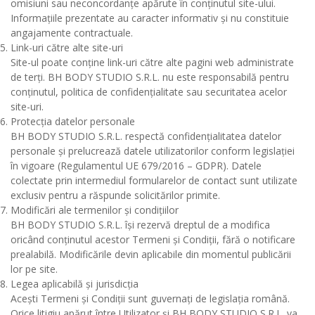
omisiuni sau neconcordanțe apărute în conținutul site-ului.
Informațiile prezentate au caracter informativ și nu constituie
angajamente contractuale.
Link-uri către alte site-uri
Site-ul poate conține link-uri către alte pagini web administrate
de terți. BH BODY STUDIO S.R.L. nu este responsabilă pentru
conținutul, politica de confidențialitate sau securitatea acelor
site-uri.
Protecția datelor personale
BH BODY STUDIO S.R.L. respectă confidențialitatea datelor
personale și prelucrează datele utilizatorilor conform legislației
în vigoare (Regulamentul UE 679/2016 – GDPR). Datele
colectate prin intermediul formularelor de contact sunt utilizate
exclusiv pentru a răspunde solicitărilor primite.
Modificări ale termenilor și condițiilor
BH BODY STUDIO S.R.L. își rezervă dreptul de a modifica
oricând conținutul acestor Termeni și Condiții, fără o notificare
prealabilă. Modificările devin aplicabile din momentul publicării
lor pe site.
Legea aplicabilă și jurisdicția
Acești Termeni și Condiții sunt guvernați de legislația română.
Orice litigiu apărut între Utilizator și BH BODY STUDIO S.R.L. va